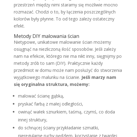
przestrzeń między nimi staramy się możliwie mocno
rozmazać. Chodzi o to, by łączenia poszczególnych
kolorów były płynne. To od tego zależy ostateczny
efekt.
Metody DIY malowania ścian
Nietypowe, unikatowe malowanie ścian możemy
osiągnąć na niezliczoną ilość sposobów. Jeśli zależy
nam na efekcie, którego nie ma nikt inny, sięgnijmy po
metody zrób to sam (DIY). Praktycznie każdy
przedmiot w domu może nam posłużyć do stworzenia
wyjątkowego malunku na ścianie.
Jeśli marzy nam
się oryginalna struktura, możemy:
malować ścianę gąbką,
pryskać farbą z małej odległości,
owinąć wałek sznurkiem, taśmą, czymś, co doda
innej struktury,
do schnącej ściany przykładanie szmatki,
nieregularne ruchy pędzlem, korzystanie z twardej