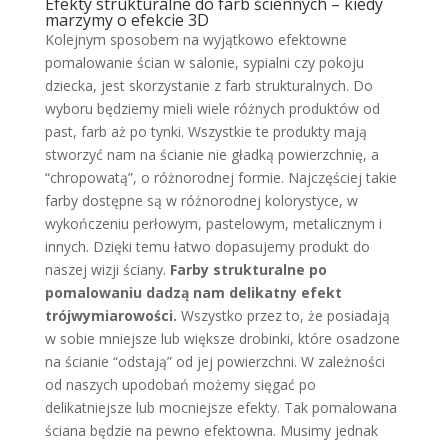
Efekty strukturalne do farb ściennych – kiedy
marzymy o efekcie 3D
Kolejnym sposobem na wyjątkowo efektowne
pomalowanie ścian w salonie, sypialni czy pokoju
dziecka, jest skorzystanie z farb strukturalnych. Do
wyboru będziemy mieli wiele różnych produktów od
past, farb aż po tynki. Wszystkie te produkty mają
stworzyć nam na ścianie nie gładką powierzchnię, a
“chropowatą”, o różnorodnej formie. Najczęściej takie
farby dostępne są w różnorodnej kolorystyce, w
wykończeniu perłowym, pastelowym, metalicznym i
innych. Dzięki temu łatwo dopasujemy produkt do
naszej wizji ściany.
Farby strukturalne po
pomalowaniu dadzą nam delikatny efekt
trójwymiarowości.
Wszystko przez to, że posiadają
w sobie mniejsze lub większe drobinki, które osadzone
na ścianie “odstają” od jej powierzchni. W zależności
od naszych upodobań możemy sięgać po
delikatniejsze lub mocniejsze efekty. Tak pomalowana
ściana będzie na pewno efektowna. Musimy jednak